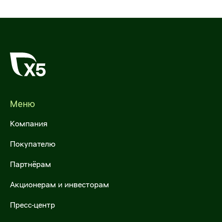
Межфилиальная доставка
Налогообложение
Международные перевозки
ESG
Продажа автотранспорта
Самовывоз
Для госзаказчиков
Меню
Операции с недвижимостью
Компания
Предложить объекты недвижимости
Покупателю
Арендовать торговые площади
Партнёрам
Акционерам и инвесторам
Купить объекты недвижимости
Пресс-центр
Х5 Импорт