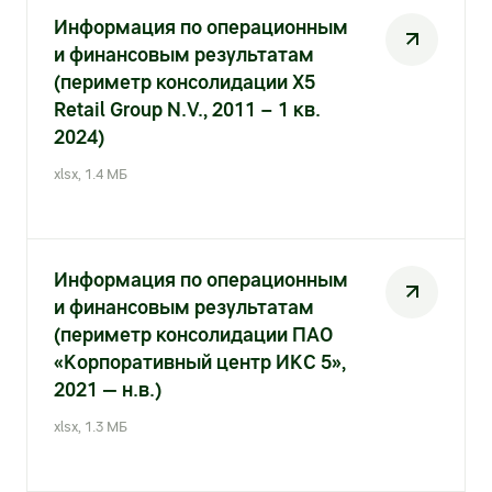
Контакты для прессы
Информация по операционным
Акции
Поставщикам
Стратегия устойчивого развития
и финансовым результатам
Акции и акционерный капитал
Отправить коммерческое предложение
(периметр консолидации X5
Фонд «Выручаем»
Retail Group N.V., 2011 – 1 кв.
Дивидендная история
Проведение конкурсных закупок
2024)
Аналитическое покрытие
xlsx, 1.4 МБ
Качество
Котировки акций
Стратегические партнёрства
Архив котировок
Информация по операционным
Сервисы для поставщиков
и финансовым результатам
Калькулятор инвестора
Анализ покупательского поведения
(периметр консолидации ПАО
«Корпоративный центр ИКС 5»,
Долговые инструменты
Логистические данные от торговых сетей
2021 — н.в.)
Публичный долг
Эффективность товародвижения
xlsx, 1.3 МБ
Раскрытие информации
Электронный документооборот (товарное