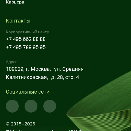
Карьера
Х5 Импорт поставщикам
X5 Импорт оптовым покупателям
Контакты
Некоммерческие закупки X5
Корпоративный центр
+7 495 662 88 88
Личный кабинет поставщика
+7 495 789 95 95
Строительно-монтажные работы
Адрес
109029, г. Москва, ул. Средняя
Транспортные услуги
Калитниковская, д. 28, стр. 4
Услуги для импортных поставок
Социальные сети
Закупки дирекции недвижимости (СМР,
РСР)
Услуги по погрузке-разгрузке, выкладке,
фасовке товаров
© 2015–2026