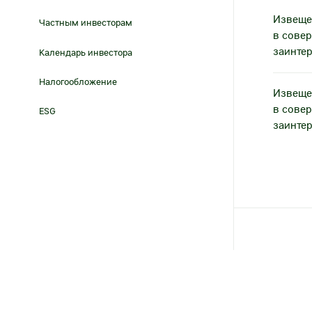
Эмиссионные документы
Извеще
Корпоративный секретарь
Частным инвесторам
Аффилированные лица
в сове
Сведения о регистраторе
заинте
Календарь инвестора
Инсайдерам
Налогообложение
Извеще
Порядок предоставления
информации
в сове
ESG
заинте