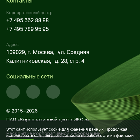
Контакты
Х5 Импорт поставщикам
Корпоративный центр
X5 Импорт оптовым покупателям
+7 495 662 88 88
+7 495 789 95 95
Некоммерческие закупки X5
Адрес
Личный кабинет поставщика
109029, г. Москва, ул. Средняя
Строительно-монтажные работы
Калитниковская, д. 28, стр. 4
Транспортные услуги
Социальные сети
Услуги для импортных поставок
Закупки дирекции недвижимости (СМР,
РСР)
© 2015–2026
ПАО «Корпоративный центр ИКС 5»
Услуги по погрузке-разгрузке, выкладке,
Этот сайт использует cookie для хранения данных. Продолжая
фасовке товаров
Раскрытие корпоративной информации
использовать сайт, вы даете согласие на работу с этими файлами