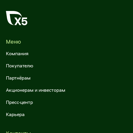
Межфилиальная доставка
Налогообложение
Международные перевозки
ESG
Продажа автотранспорта
Меню
Самовывоз
Компания
Для госзаказчиков
Покупателю
Операции с недвижимостью
Партнёрам
Предложить объекты недвижимости
Акционерам и инвесторам
Арендовать торговые площади
Пресс-центр
Купить объекты недвижимости
Карьера
Х5 Импорт