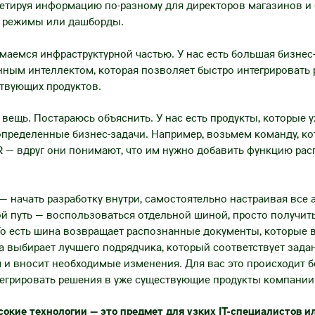
ретируя информацию по-разному для директоров магазинов и 
 режимы или дашборды.
аемся инфраструктурной частью. У нас есть большая бизнес
нным интеллектом, которая позволяет быстро интегрировать
твующих продуктов.
вещь. Постараюсь объяснить. У нас есть продукты, которые 
пределенные бизнес-задачи. Например, возьмем команду, ко
R — вдруг они понимают, что им нужно добавить функцию ра
 — начать разработку внутри, самостоятельно настраивая все 
й путь — воспользоваться отдельной шиной, просто получить
 То есть шина возвращает распознанные документы, которые 
а выбирает лучшего подрядчика, который соответствует задан
 и вносит необходимые изменения. Для вас это происходит б
тегрировать решения в уже существующие продукты компании
сокие технологии — это предмет для узких IT-специалистов и