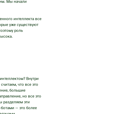
им. Мы начали
енного интеллекта все
орые уже существуют
Поэтому роль
высока.
интеллектом? Внутри
считаем, что все это
ение, большие
аправление, но все это
ы разделяем эти
т-ботами — это более
адачами.