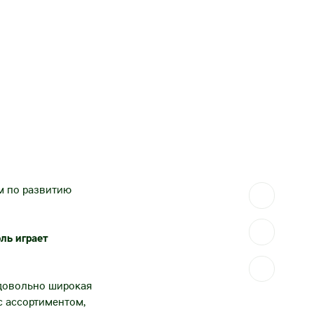
м по развитию
ль играет
 довольно широкая
с ассортиментом,