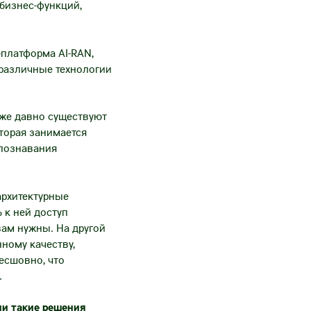
бизнес-функций,
-платформа AI-RAN,
 различные технологии
уже давно существуют
торая занимается
спознавания
архитектурные
 к ней доступ
вам нужны. На другой
ному качеству,
есшовно, что
.
ли такие решения