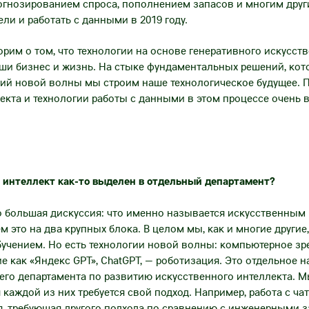
огнозированием спроса, пополнением запасов и многим друг
ли и работать с данными в 2019 году.
рим о том, что технологии на основе генеративного искусств
ши бизнес и жизнь. На стыке фундаментальных решений, кот
гий новой волны мы строим наше технологическое будущее. 
екта и технологии работы с данными в этом процессе очень 
 интеллект как-то выделен в отдельный департамент?
 большая дискуссия: что именно называется искусственным 
это на два крупных блока. В целом мы, как и многие другие, 
учением. Но есть технологии новой волны: компьютерное зр
 как «Яндекс GPT», ChatGPT, — роботизация. Это отдельное н
его департамента по развитию искусственного интеллекта. М
я каждой из них требуется свой подход. Например, работа с ча
, требующая другого подхода по сравнению с инженерными з