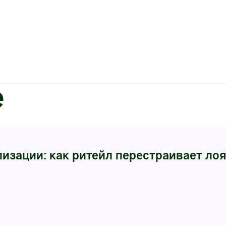
е
изации: как ритейл перестраивает ло