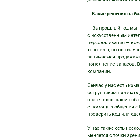
— Какие решения на ба
— За прошлый год мы п
с искусственным интел
персонализация — все,
торговлю, он не сильн
занимаемся продажами.
пополнение запасов. В
компании.
Сейчас у нас есть ком
сотрудникам получать 
open source, наши соб
с помощью общения с И
проверить код или сдел
У нас также есть неск
меняется с точки зрен