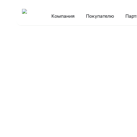
Компания
Покупателю
Парт
Главная
Пресс-центр
Интервью
Как нейросети и высокие те
•
•
•
11 декабря 2024
Как нейросет
технологии п
ритейле уже с