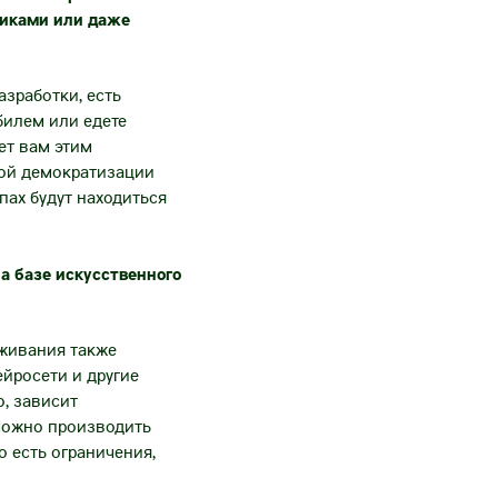
никами или даже
азработки, есть
билем или едете
ает вам этим
ной демократизации
пах будут находиться
на базе искусственного
уживания также
ейросети и другие
о, зависит
зможно производить
 есть ограничения,