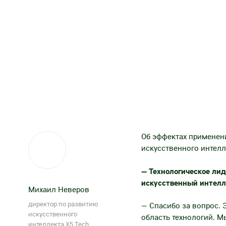
Об эффектах применени
искусственного интел
— Технологическое лид
искусственный интелле
Михаил Неверов
директор по развитию
— Спасибо за вопрос.
искусственного
область технологий. М
интеллекта X5 Tech