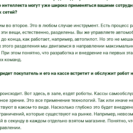
го интеллекта могут уже широко применяться вашими сотруд
х сетей?
м во второе. Это в любом случае инструмент. Есть процесс р
 эти вещи, естественно, разделены. Вы же управляете автомо
 до конца, как работает, например, автопилот. Но это не меш
ах этого разделения мы двигаемся в направлении максималь
 При этом понятно, что разработка и внедрение на первых эта
ых команд.
придет покупатель и его на кассе встретит и обслужит робот 
происходит. Вот здесь, в зале, ездят роботы. Кассы самообсл
ое зрение. Это все применение технологий. Так или иначе н
твуют в каком-то виде. Насколько глубоко это будет внедрен
ограничений, которые существуют на рынке. Например, нево
в секунду в каждом отдельно взятом магазине. Понятно, что
равлении.