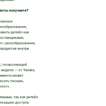
фекты получаете?
язанных
енообразование,
авить ритейл как
поставщиками,
т, ценообразование,
продуктов внутри
йс, позволяющий
 модели — от Yandex,
тамента может
исать письмо,
илот».
емами, так как ритейл
атизацию доступа