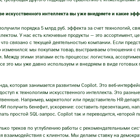
зе искусственного интеллекта вы уже внедряете и какие эф
олучили порядка 5 млрд руб. эффекта за счет технологий, св
лектом. У нас есть ключевые продукты — это ассортимент, ц
 что связано с текущей деятельностью компании. Если предст
о изменился: мы покупаем товар, выстраиваем отношения с 
 Между этими этапами есть процессы: логистика, ассортимен
се это мы уже давно используем и внедряем в виде готовых 
анда, которая занимается развитием Copilot. Это веб-интерфе
доступ к технологиям искусственного интеллекта. Это разные
ственные. Например, маркетолог или представитель HR-депар
И получить бенефит, ускорение: составить презентацию, нап
ать простой SQL-запрос. Copilot так и переводится, «второй п
олько треков по углублению работы с рекомендательными сист
ия взаимодействия с клиентом. Мы делаем ставку на демокр