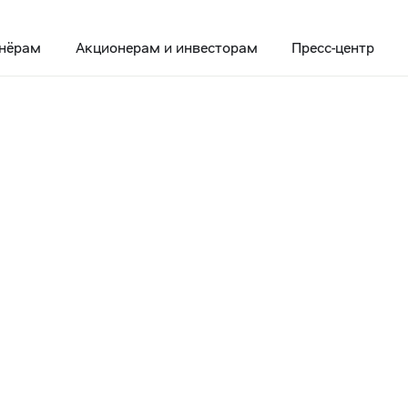
нёрам
Акционерам и инвесторам
Пресс-центр
хнологии применяются в ритейле уже сейчас
и и высокие
рименяются в
ейчас