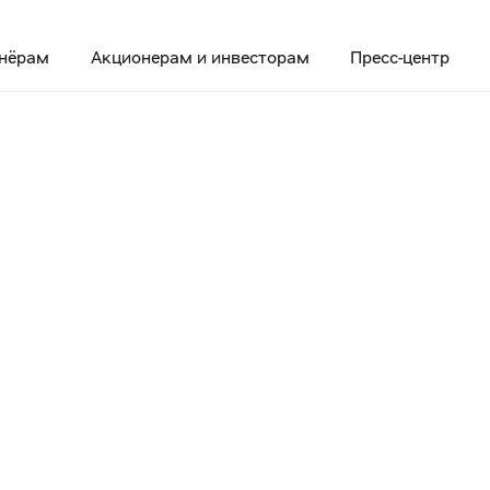
нёрам
Акционерам и инвесторам
Пресс-центр
у-Макси» — новый формат торговли с элементами Cash-and-Carry
 «Пятерочку-
ый формат
ементами Cash-