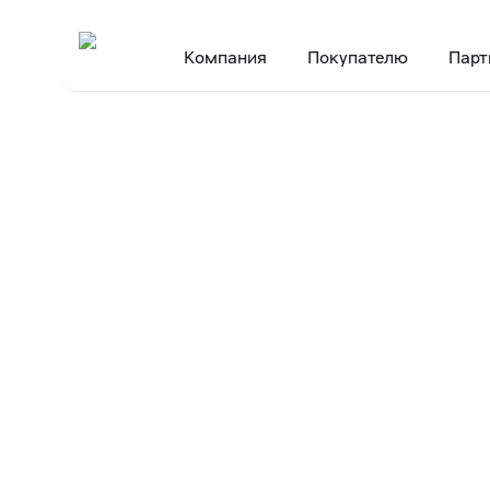
Компания
Покупателю
Парт
Главная
Пресс-центр
Пресс-релизы
Х5 открывает «Пятерочк
•
•
•
18 ноября 2010
Х5 открывает
Макси» — нов
торговли с эл