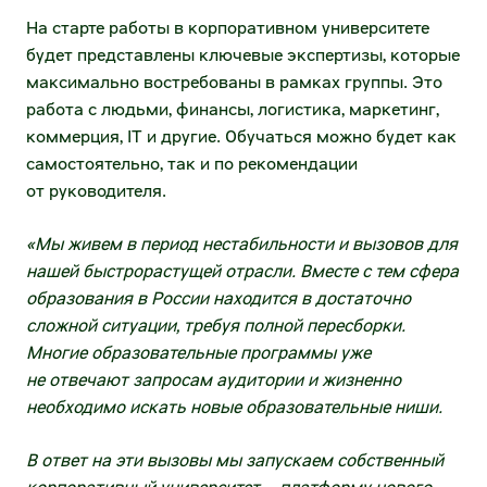
Межфилиальная доставка
На старте работы в корпоративном университете
Налогообложение
будет представлены ключевые экспертизы, которые
Международные перевозки
максимально востребованы в рамках группы. Это
ESG
работа с людьми, финансы, логистика, маркетинг,
Продажа автотранспорта
коммерция, IT и другие. Обучаться можно будет как
самостоятельно, так и по рекомендации
Самовывоз
от руководителя.
Для госзаказчиков
«Мы живем в период нестабильности и вызовов для
Операции с недвижимостью
нашей быстрорастущей отрасли. Вместе с тем сфера
образования в России находится в достаточно
Предложить объекты недвижимости
сложной ситуации, требуя полной пересборки.
Многие образовательные программы уже
Арендовать торговые площади
не отвечают запросам аудитории и жизненно
необходимо искать новые образовательные ниши.
Купить объекты недвижимости
Х5 Импорт
В ответ на эти вызовы мы запускаем собственный