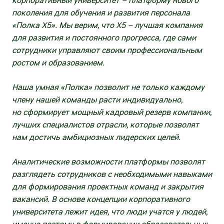
корпоративный университет – платформу нового
Х5 Импорт поставщикам
поколения для обучения и развития персонала
«Полка X5». Мы верим, что X5 – лучшая компания
X5 Импорт оптовым покупателям
для развития и постоянного прогресса, где сами
сотрудники управляют своим профессиональным
Некоммерческие закупки X5
ростом и образованием.
Личный кабинет поставщика
Наша умная «Полка» позволит не только каждому
Строительно-монтажные работы
члену нашей команды расти индивидуально,
но сформирует мощный кадровый резерв компании,
Транспортные услуги
лучших специалистов отрасли, которые позволят
нам достичь амбициозных лидерских целей.
Услуги для импортных поставок
Аналитические возможности платформы позволят
Закупки дирекции недвижимости (СМР,
разглядеть сотрудников с необходимыми навыками
РСР)
для формирования проектных команд и закрытия
Услуги по погрузке-разгрузке, выкладке,
вакансий. В основе концепции корпоративного
фасовке товаров
университета лежит идея, что люди учатся у людей,