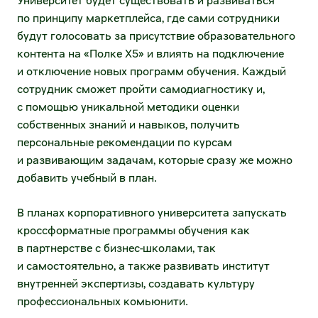
Университет будет существовать и развиваться
Стать партнёром программы лояльности
Порядок предоставления информации
по принципу маркетплейса, где сами сотрудники
будут голосовать за присутствие образовательного
Стать франчайзи
Общие собрания акционеров
контента на «Полке X5» и влиять на подключение
и отключение новых программ обучения. Каждый
У меня уже есть магазин (франшиза
Извещения
сотрудник сможет пройти самодиагностику и,
ОКОЛО)
с помощью уникальной методики оценки
Хочу открыть новый
Корпоративное управление
собственных знаний и навыков, получить
персональные рекомендации по курсам
Система и принципы корпоративного
X5 Transport
и развивающим задачам, которые сразу же можно
управления
добавить учебный в план.
Распределительные центры
Корпоративный секретарь
В планах корпоративного университета запускать
FTL-перевозки
кроссформатные программы обучения как
Кредитные рейтинги
в партнерстве с бизнес-школами, так
LTL-перевозки
и самостоятельно, а также развивать институт
Частным инвесторам
Городская доставка и перевозки внутри
внутренней экспертизы, создавать культуру
региона
профессиональных комьюнити.
Календарь инвестора