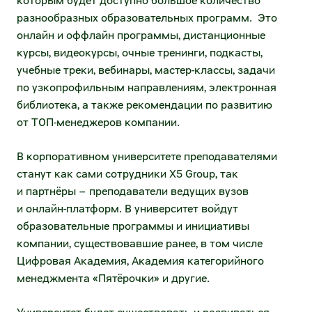
которым будет доступно большое количество
направление)
разнообразных образовательных программ. Это
Раскрытие информации
онлайн и оффлайн программы, дистанционные
Электронный документооборот
Устав и внутренние документы
курсы, видеокурсы, очные тренинги, подкасты,
(нетоварное направление)
учебные треки, вебинары, мастер-классы, задачи
Существенные факты и сообщения
МФ ОЦО
по узкопрофильным направлениям, электронная
библиотека, а также рекомендации по развитию
Годовые отчёты
Воспользоваться факторингом
от ТОП-менеджеров компании.
Отчеты эмитента
Воспользоваться ранней оплатой
В корпоративном университете преподавателями
Финансовая отчётность
станут как сами сотрудники X5 Group, так
Маркетинговые возможности
и партнёры – преподаватели ведущих вузов
Эмиссионные документы
и онлайн-платформ. В университет войдут
Единое окно рекламных и аналитических
образовательные программы и инициативы
возможностей
Аффилированные лица
компании, существовавшие ранее, в том числе
Разместить рекламу в наших магазинах
Цифровая Академия, Академия категорийного
Сведения о регистраторе
менеджмента «Пятёрочки» и другие.
Таргетирование и оценка эффективности
Инсайдерам