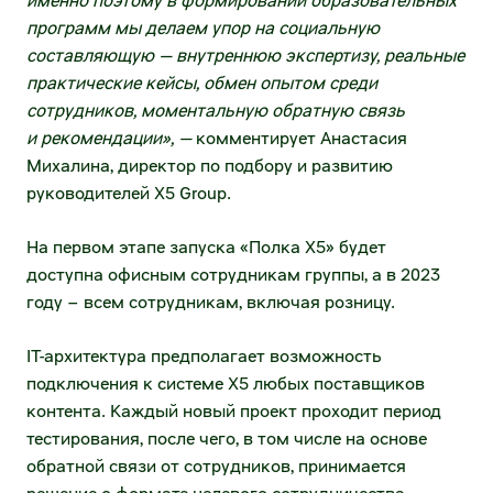
именно поэтому в формировании образовательных
Агентский договор на коммунальные
программ мы делаем упор на социальную
услуги
составляющую — внутреннюю экспертизу, реальные
практические кейсы, обмен опытом среди
Услуги по уборке помещений и
сотрудников, моментальную обратную связь
территории
и рекомендации», —
комментирует Анастасия
Михалина, директор по подбору и развитию
Техническое обслуживание и ремонт
руководителей X5 Group.
торгово-технологического и холодильного
оборудования
На первом этапе запуска «Полка X5» будет
доступна офисным сотрудникам группы, а в 2023
году – всем сотрудникам, включая розницу.
IT-архитектура предполагает возможность
подключения к системе X5 любых поставщиков
контента. Каждый новый проект проходит период
тестирования, после чего, в том числе на основе
обратной связи от сотрудников, принимается