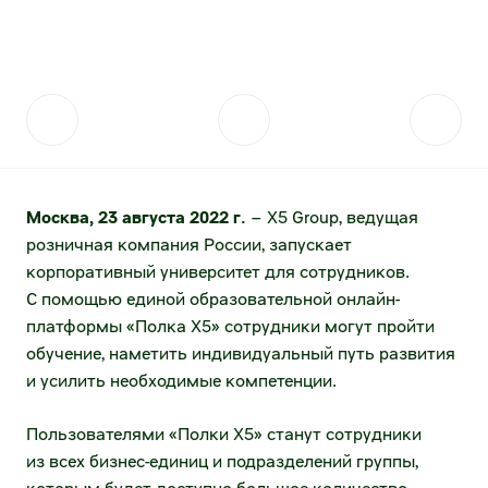
Контакты для прессы
Акции
Поставщикам
Стратегия устойчивого развития
Акции и акционерный капитал
Отправить коммерческое предложение
Фонд «Выручаем»
Дивидендная история
Проведение конкурсных закупок
Аналитическое покрытие
Качество
Москва, 23 августа 2022 г.
–
X5 Group, ведущая
Котировки акций
Стратегические партнёрства
розничная компания России, запускает
корпоративный университет для сотрудников.
Архив котировок
Сервисы для поставщиков
С помощью единой образовательной онлайн-
Калькулятор инвестора
Анализ покупательского поведения
платформы «Полка X5» сотрудники могут пройти
обучение, наметить индивидуальный путь развития
Долговые инструменты
Логистические данные от торговых сетей
и усилить необходимые компетенции.
Публичный долг
Эффективность товародвижения
Пользователями «Полки X5» станут сотрудники
из всех бизнес-единиц и подразделений группы,
Раскрытие информации
Электронный документооборот (товарное