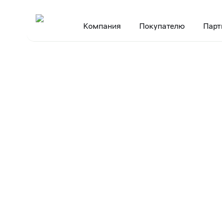
Компания
Покупателю
Парт
Главная
Пресс-центр
Пресс-релизы
X5 объявляет о размеще
•
•
•
26 ноября 2025
X5 объявляет
корпоративны
сумму 26 млр