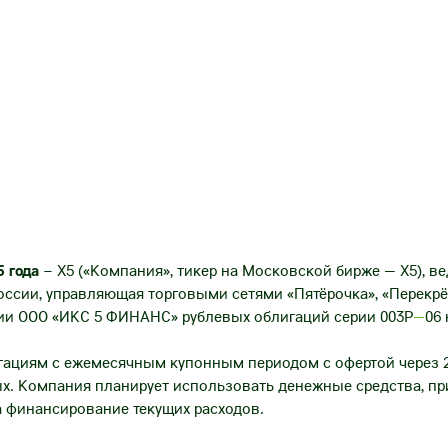
5 года
– X5 («Компания», тикер на Московской бирже — X5), в
ссии, управляющая торговыми сетями «Пятёрочка», «Перекрё
ии ООО «ИКС 5 ФИНАНС» рублевых облигаций серии 003P
—
06 
гациям с ежемесячным купонным периодом с офертой через 2
ых. Компания планирует использовать денежные средства, п
а финансирование текущих расходов.