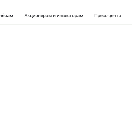
нёрам
Акционерам и инвесторам
Пресс-центр
нии корпоративных облигаций на сумму 26 млрд рублей
 о размещении
х облигаций на
д рублей