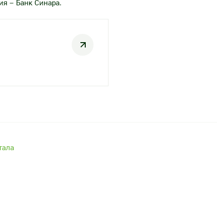
я – Банк Синара.
тала