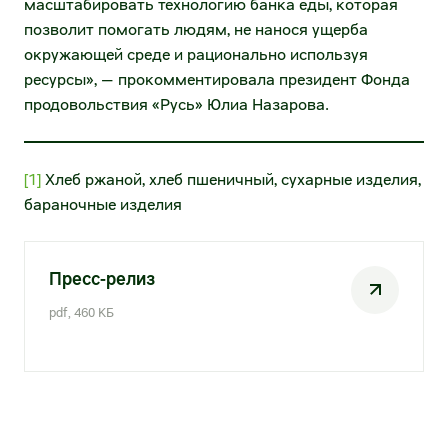
масштабировать технологию банка еды, которая
Агентский договор на коммунальные
позволит помогать людям, не нанося ущерба
услуги
окружающей среде и рационально используя
ресурсы», — прокомментировала президент Фонда
Услуги по уборке помещений и
продовольствия «Русь» Юлиа Назарова.
территории
Техническое обслуживание и ремонт
[1]
Хлеб ржаной, хлеб пшеничный, сухарные изделия,
торгово-технологического и холодильного
бараночные изделия
оборудования
Пресс-релиз
pdf, 460 КБ