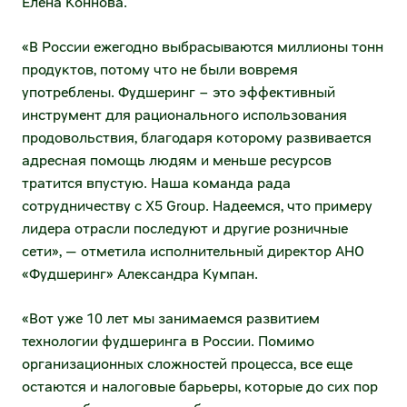
Елена Коннова.
Межфилиальная доставка
Налогообложение
«В России ежегодно выбрасываются миллионы тонн
Международные перевозки
продуктов, потому что не были вовремя
ESG
употреблены. Фудшеринг – это эффективный
Продажа автотранспорта
инструмент для рационального использования
продовольствия, благодаря которому развивается
Самовывоз
адресная помощь людям и меньше ресурсов
Для госзаказчиков
тратится впустую. Наша команда рада
сотрудничеству с X5 Group. Надеемся, что примеру
Операции с недвижимостью
лидера отрасли последуют и другие розничные
сети», — отметила исполнительный директор АНО
Предложить объекты недвижимости
«Фудшеринг» Александра Кумпан.
Арендовать торговые площади
«Вот уже 10 лет мы занимаемся развитием
Купить объекты недвижимости
технологии фудшеринга в России. Помимо
организационных сложностей процесса, все еще
Х5 Импорт
остаются и налоговые барьеры, которые до сих пор