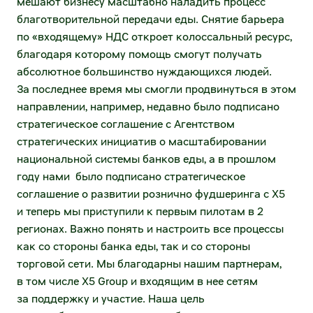
мешают бизнесу масштабно наладить процесс
Х5 Импорт поставщикам
благотворительной передачи еды. Снятие барьера
по «входящему» НДС откроет колоссальный ресурс,
X5 Импорт оптовым покупателям
благодаря которому помощь смогут получать
абсолютное большинство нуждающихся людей.
Некоммерческие закупки X5
За последнее время мы смогли продвинуться в этом
Личный кабинет поставщика
направлении, например, недавно было подписано
стратегическое соглашение с Агентством
Строительно-монтажные работы
стратегических инициатив о масштабировании
национальной системы банков еды, а в прошлом
Транспортные услуги
году нами было подписано стратегическое
соглашение о развитии рознично фудшеринга с X5
Услуги для импортных поставок
и теперь мы приступили к первым пилотам в 2
регионах. Важно понять и настроить все процессы
Закупки дирекции недвижимости (СМР,
как со стороны банка еды, так и со стороны
РСР)
торговой сети. Мы благодарны нашим партнерам,
Услуги по погрузке-разгрузке, выкладке,
в том числе X5 Group и входящим в нее сетям
фасовке товаров
за поддержку и участие. Наша цель