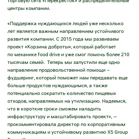
торговую сеть «Перекрёсток» и распределительные
Стать партнёром программы лояльности
Порядок предоставления информации
центры компании.
Стать франчайзи
Общие собрания акционеров
«Поддержка нуждающихся людей уже несколько
лет является важным направлением устойчивого
У меня уже есть магазин (франшиза
Извещения
развития компании. С 2015 года мы развиваем
ОКОЛО)
проект «Корзина доброты», который работает
Хочу открыть новый
Корпоративное управление
по механике food drive и уже смог помочь более 210
тысячам семей. Теперь мы запустили еще одно
Система и принципы корпоративного
X5 Transport
направление продовольственной помощи –
управления
фудшеринг, который поможет нам передавать еще
Распределительные центры
больше продуктов нуждающимся, а также
Корпоративный секретарь
потенциально сократить количество пищевых
FTL-перевозки
отходов, направляемых на утилизацию. Надеемся,
Кредитные рейтинги
LTL-перевозки
что в короткие сроки сможем наладить
инфраструктуру и масштабировать проект», —
Частным инвесторам
Городская доставка и перевозки внутри
прокомментировала директор по корпоративным
региона
коммуникациям и устойчивому развитию X5 Group
Календарь инвестора