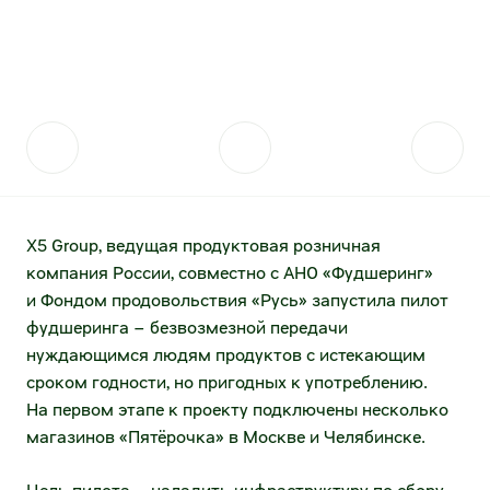
Контакты для прессы
Акции
Поставщикам
Стратегия устойчивого развития
Акции и акционерный капитал
Отправить коммерческое предложение
Фонд «Выручаем»
Дивидендная история
Проведение конкурсных закупок
Аналитическое покрытие
Качество
Котировки акций
Стратегические партнёрства
X5 Group, ведущая продуктовая розничная
компания России, совместно с АНО «Фудшеринг»
Архив котировок
Сервисы для поставщиков
и Фондом продовольствия «Русь» запустила пилот
Калькулятор инвестора
Анализ покупательского поведения
фудшеринга – безвозмезной передачи
нуждающимся людям продуктов с истекающим
Долговые инструменты
Логистические данные от торговых сетей
сроком годности, но пригодных к употреблению.
На первом этапе к проекту подключены несколько
Публичный долг
Эффективность товародвижения
магазинов «Пятёрочка» в Москве и Челябинске.
Раскрытие информации
Электронный документооборот (товарное