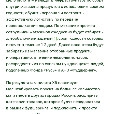
Цель пилота – наладить инфраструктуру по сбору
направление)
внутри магазина продуктов с истекающим сроком
Раскрытие информации
годности, обучить персонал и построить
Электронный документооборот
Устав и внутренние документы
эффективную логистику по передаче
(нетоварное направление)
продовольствия людям. По механике проекта
Существенные факты и сообщения
МФ ОЦО
сотрудники магазинов ежедневно будут отбирать
хлебобулочные изделия
[1]
, срок годности которых
Годовые отчёты
Воспользоваться факторингом
истечет в течение 1-2 дней. Далее волонтеры будут
забирать из магазина отобранные продукты
Отчеты эмитента
Воспользоваться ранней оплатой
и оперативно, в течение нескольких часов,
Финансовая отчётность
распределять их по спискам нуждающихся людей,
Маркетинговые возможности
подопечных Фонда «Русь» и АНО «Фудшеринг».
Эмиссионные документы
Единое окно рекламных и аналитических
По результатам пилота X5 планирует
возможностей
Аффилированные лица
масштабировать проект на большее количество
Разместить рекламу в наших магазинах
магазинов в других городах России, расширить
Сведения о регистраторе
категории товаров, которые будут передаваться
Таргетирование и оценка эффективности
в рамках фудшеринга, и подключить к проекту
Инсайдерам