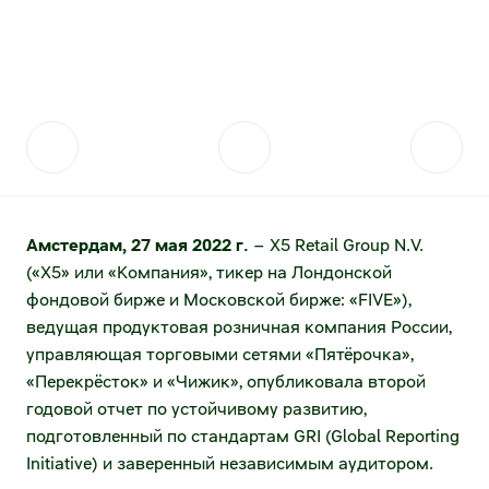
Контакты для прессы
Акции
Поставщикам
Стратегия устойчивого развития
Акции и акционерный капитал
Отправить коммерческое предложение
Фонд «Выручаем»
Дивидендная история
Проведение конкурсных закупок
Аналитическое покрытие
Качество
Котировки акций
Стратегические партнёрства
Амстердам, 27 мая 2022 г.
– X5 Retail Group N.V.
(«X5» или «Компания», тикер на Лондонской
Архив котировок
Сервисы для поставщиков
фондовой бирже и Московской бирже: «FIVE»),
Калькулятор инвестора
Анализ покупательского поведения
ведущая продуктовая розничная компания России,
управляющая торговыми сетями «Пятёрочка»,
Долговые инструменты
Логистические данные от торговых сетей
«Перекрёсток» и «Чижик», опубликовала второй
годовой отчет по устойчивому развитию,
Публичный долг
Эффективность товародвижения
подготовленный по стандартам GRI (Global Reporting
Initiative) и заверенный независимым аудитором.
Раскрытие информации
Электронный документооборот (товарное