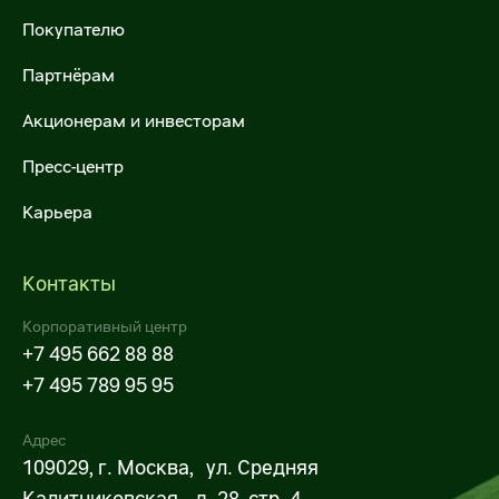
Х5 Импорт поставщикам
Покупателю
X5 Импорт оптовым покупателям
Партнёрам
Некоммерческие закупки X5
Акционерам и инвесторам
Личный кабинет поставщика
Пресс-центр
Карьера
Строительно-монтажные работы
Транспортные услуги
Контакты
Услуги для импортных поставок
Корпоративный центр
+7 495 662 88 88
Закупки дирекции недвижимости (СМР,
+7 495 789 95 95
РСР)
Адрес
Услуги по погрузке-разгрузке, выкладке,
109029, г. Москва, ул. Средняя
фасовке товаров
Калитниковская, д. 28, стр. 4