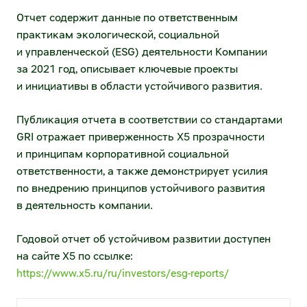
направление)
Отчет содержит данные по ответственным
Раскрытие информации
практикам экологической, социальной
Электронный документооборот
Устав и внутренние документы
и управленческой (ESG) деятельности Компании
(нетоварное направление)
за 2021 год, описывает ключевые проекты
Существенные факты и сообщения
МФ ОЦО
и инициативы в области устойчивого развития.
Годовые отчёты
Воспользоваться факторингом
Публикация отчета в соответствии со стандартами
GRI отражает приверженность X5 прозрачности
Отчеты эмитента
Воспользоваться ранней оплатой
и принципам корпоративной социальной
Финансовая отчётность
ответственности, а также демонстрирует усилия
Маркетинговые возможности
по внедрению принципов устойчивого развития
Эмиссионные документы
в деятельность компании.
Единое окно рекламных и аналитических
возможностей
Аффилированные лица
Годовой отчет об устойчивом развитии доступен
Разместить рекламу в наших магазинах
на сайте X5 по ссылке:
Сведения о регистраторе
https://www.x5.ru/ru/investors/esg-reports/
Таргетирование и оценка эффективности
Инсайдерам