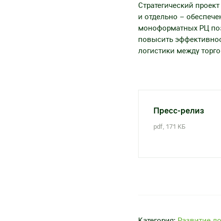
Стратегический проект
и отдельно – обеспече
моноформатных РЦ поз
повысить эффективнос
логистики между торго
Пресс-релиз
pdf, 171 КБ
Категория:
Развитие л