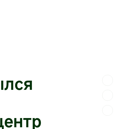
ылся
центр