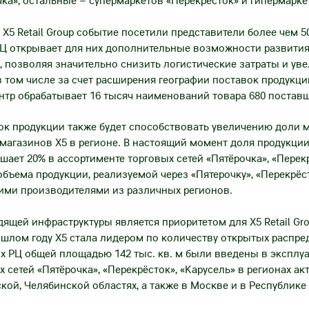
чка», остальные – супермаркетов «Перекрёсток» и гипермарке
X5 Retail Group событие посетили представители более чем 
РЦ открывает для них дополнительные возможности развития
, позволяя значительно снизить логистические затраты и ув
в том числе за счет расширения географии поставок продукци
нтр обрабатывает 16 тысяч наименований товара 680 постав
ок продукции также будет способствовать увеличению доли 
магазинов X5 в регионе. В настоящий момент доля продукци
ает 20% в ассортименте торговых сетей «Пятёрочка», «Перекр
объема продукции, реализуемой через «Пятерочку», «Перекрёст
ими производителями из различных регионов.
ящей инфраструктуры является приоритетом для X5 Retail Gr
ошлом году X5 стала лидером по количеству открытых распр
ых РЦ общей площадью 142 тыс. кв. м были введены в эксплу
 сетей «Пятёрочка», «Перекрёсток», «Карусель» в регионах ак
кой, Челябинской областях, а также в Москве и в Республике 