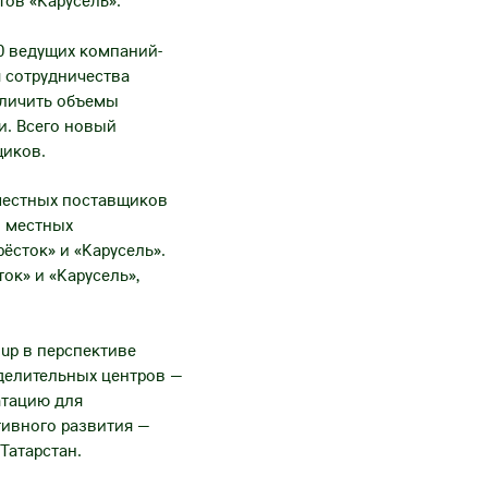
тов «Карусель».
50 ведущих компаний-
 сотрудничества
еличить объемы
и. Всего новый
щиков.
местных поставщиков
и местных
ёсток» и «Карусель».
ок» и «Карусель»,
oup в перспективе
еделительных центров —
атацию для
тивного развития —
Татарстан.