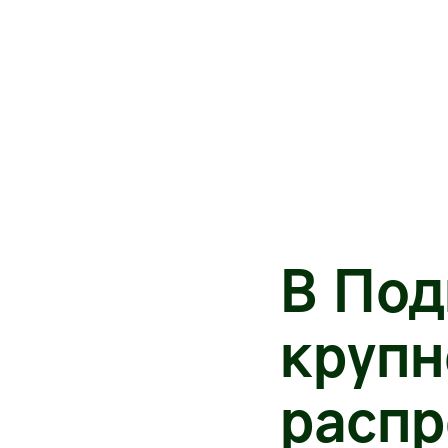
В Под
круп
распр