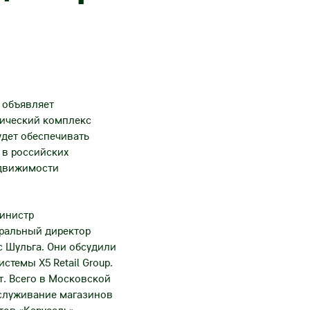
, объявляет
тический комплекс
удет обеспечивать
 в российских
едвижимости
министр
еральный директор
с Шульга. Они обсудили
стемы X5 Retail Group.
т. Всего в Московской
бслуживание магазинов