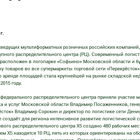
г.
 из ведущих мультиформатных розничных российских компаний
упного распределительного центра (РЦ). Современный логис
 расположен в логопарке «Софьино» Московской области и б
у товаров во все супермаркеты торговой сети «Перекрёсток»
по аренде площадей стала крупнейшей на рынке складской н
2015 году.
 федерального распределительного центра приняли участие 
ка и услуг Московской области Владимир Посаженников, ген
ёсток» Владимир Сорокин и директор по логистике сети Дени
 создаёт для региона интенсивное развитие логистической си
вого распределительного центра X5 создано 480 рабочих мес
ем X5 находятся 10 РЦ, пять из которых ориентированы на о