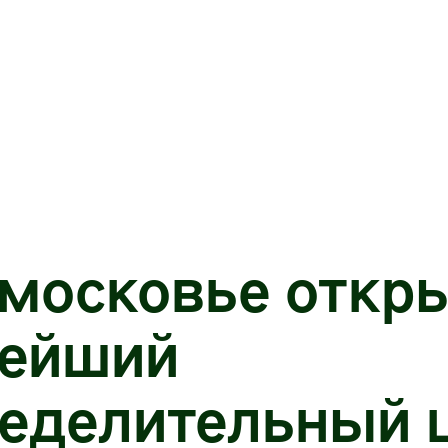
московье откр
нейший
еделительный 