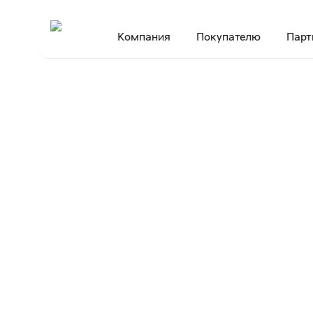
Компания
Покупателю
Парт
Главная
Пресс-центр
Пресс-релизы
В Подмосковье открылся
•
•
•
23 марта 2016
В Подмосковь
крупнейший
распределите