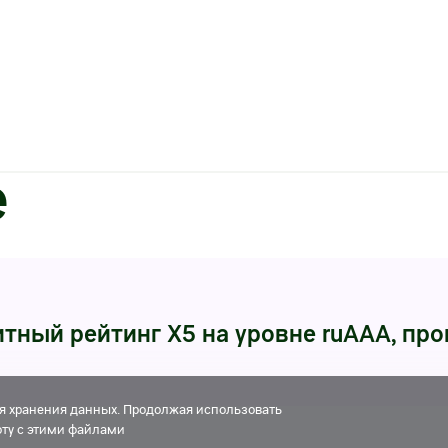
е
тный рейтинг X5 на уровне ruAAA, пр
для хранения данных. Продолжая использовать
боту с этими файлами