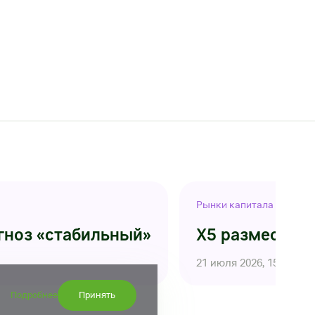
Рынки капитала
огноз «стабильный»
X5 разместила
21 июля 2026, 15:00
Подробнее
Принять