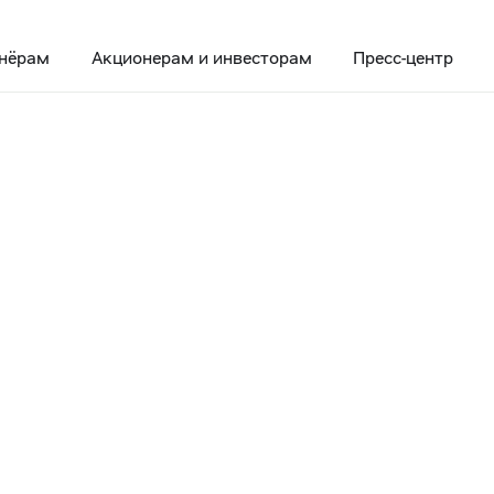
нёрам
Акционерам и инвесторам
Пресс-центр
 крупнейший распределительный центр X5
е открылся
льный центр X5