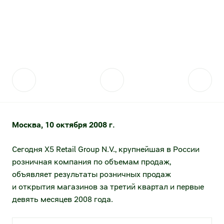
Контакты для прессы
Акции
Поставщикам
Стратегия устойчивого развития
Акции и акционерный капитал
Отправить коммерческое предложение
Фонд «Выручаем»
Дивидендная история
Проведение конкурсных закупок
Аналитическое покрытие
Качество
Котировки акций
Стратегические партнёрства
Москва, 10 октября 2008 г.
Архив котировок
Сервисы для поставщиков
Калькулятор инвестора
Анализ покупательского поведения
Сегодня X5 Retail Group N.V., крупнейшая в России
розничная компания по объемам продаж,
Долговые инструменты
Логистические данные от торговых сетей
объявляет результаты розничных продаж
и открытия магазинов за третий квартал и первые
Публичный долг
Эффективность товародвижения
девять месяцев 2008 года.
Раскрытие информации
Электронный документооборот (товарное