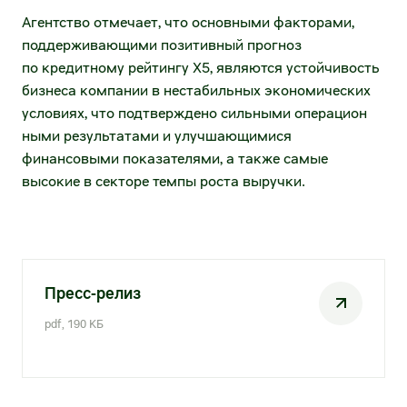
направление)
Агентство отмечает, что основными факторами,
Раскрытие информации
поддерживающими позитивный прогноз
Электронный документооборот
Устав и внутренние документы
по кредитному рейтингу X5, являются устойчивость
(нетоварное направление)
бизнеса компании в нестабильных экономических
Существенные факты и сообщения
МФ ОЦО
условиях, что подтверждено сильными операцион​
ными результатами и улучшающимися
Годовые отчёты
Воспользоваться факторингом
финансовыми показателями, а также самые
высокие в секторе темпы роста выручки.
Отчеты эмитента
Воспользоваться ранней оплатой
Финансовая отчётность
Маркетинговые возможности
Эмиссионные документы
Единое окно рекламных и аналитических
Пресс-релиз
возможностей
Аффилированные лица
pdf, 190 КБ
Разместить рекламу в наших магазинах
Сведения о регистраторе
Таргетирование и оценка эффективности
Инсайдерам