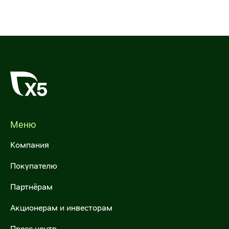
Межфилиальная доставка
Налогообложение
Международные перевозки
ESG
Продажа автотранспорта
Самовывоз
Для госзаказчиков
Меню
Операции с недвижимостью
Компания
Предложить объекты недвижимости
Покупателю
Арендовать торговые площади
Партнёрам
Купить объекты недвижимости
Акционерам и инвесторам
Х5 Импорт
Пресс-центр