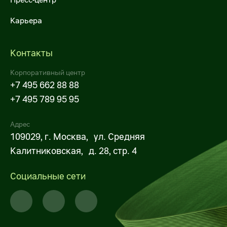
Х5 Импорт поставщикам
Карьера
X5 Импорт оптовым покупателям
Контакты
Некоммерческие закупки X5
Корпоративный центр
Личный кабинет поставщика
+7 495 662 88 88
Строительно-монтажные работы
+7 495 789 95 95
Транспортные услуги
Адрес
109029, г. Москва, ул. Средняя
Услуги для импортных поставок
Калитниковская, д. 28, стр. 4
Закупки дирекции недвижимости (СМР,
Социальные сети
РСР)
Услуги по погрузке-разгрузке, выкладке,
фасовке товаров