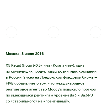
Контакты для прессы
Акции
Поставщикам
Стратегия устойчивого развития
Акции и акционерный капитал
Отправить коммерческое предложение
Фонд «Выручаем»
Дивидендная история
Проведение конкурсных закупок
Аналитическое покрытие
Качество
Котировки акций
Стратегические партнёрства
Москва, 8 июля 2016
Архив котировок
Сервисы для поставщиков
X5 Retail Group («X5» или «Компания»), одна
Калькулятор инвестора
Анализ покупательского поведения
из крупнейших продуктовых розничных компаний
в России (тикер на Лондонской фондовой бирже —
Долговые инструменты
Логистические данные от торговых сетей
FIVE), объявляет о том, что международное
рейтинговое агентство Moody’s повысило прогноз
Публичный долг
Эффективность товародвижения
по имеющимся рейтингам уровней Ba3 и Ba3-PD
со «стабильного» на «позитивный».
Раскрытие информации
Электронный документооборот (товарное