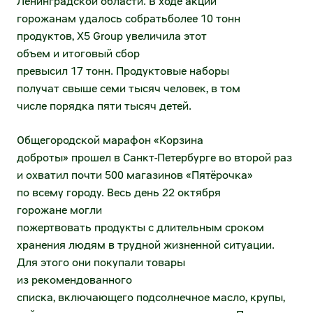
Ленинградской области. В ходе акции
направление)
Раскрытие информации
горожанам удалось собратьболее 10 тонн
продуктов, X5 Group увеличила этот
Электронный документооборот
Устав и внутренние документы
объем и итоговый сбор
(нетоварное направление)
превысил 17 тонн. Продуктовые наборы
Существенные факты и сообщения
МФ ОЦО
получат свыше семи тысяч человек, в том
числе порядка пяти тысяч детей.
Годовые отчёты
Воспользоваться факторингом
Общегородской марафон «Корзина
Отчеты эмитента
Воспользоваться ранней оплатой
доброты» прошел в Санкт-Петербурге во второй раз
Финансовая отчётность
и охватил почти 500 магазинов «Пятёрочка»
Маркетинговые возможности
по всему городу. Весь день 22 октября
Эмиссионные документы
горожане могли
Единое окно рекламных и аналитических
пожертвовать продукты с длительным сроком
возможностей
Аффилированные лица
хранения людям в трудной жизненной ситуации.
Разместить рекламу в наших магазинах
Для этого они покупали товары
Сведения о регистраторе
из рекомендованного
Таргетирование и оценка эффективности
списка, включающего подсолнечное масло, крупы,
Инсайдерам