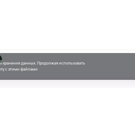
е
для хранения данных. Продолжая использовать
боту с этими файлами
тный рейтинг X5 на уровне ruAAA, пр