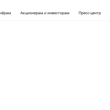
нёрам
Акционерам и инвесторам
Пресс-центр
одоовощная продукция подешевела в мае
рочки»:
 продукция
 мае