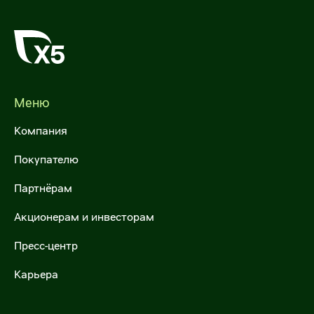
Агентский договор на коммунальные
услуги
Услуги по уборке помещений и
территории
Меню
Техническое обслуживание и ремонт
торгово-технологического и холодильного
Компания
оборудования
Покупателю
Партнёрам
Акционерам и инвесторам
Пресс-центр
Карьера