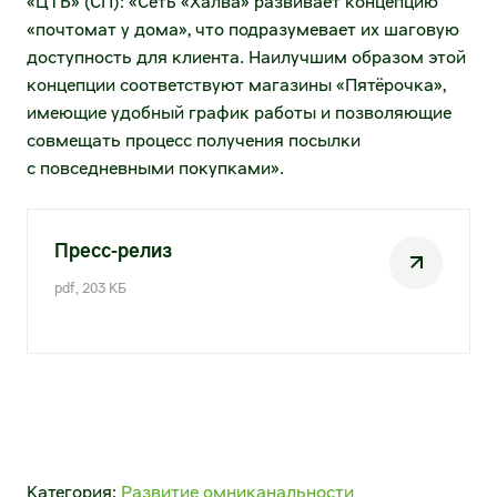
«ЦТБ» (СП): «Сеть «Халва» развивает концепцию
Межфилиальная доставка
«почтомат у дома», что подразумевает их шаговую
Налогообложение
доступность для клиента. Наилучшим образом этой
Международные перевозки
концепции соответствуют магазины «Пятёрочка»,
ESG
имеющие удобный график работы и позволяющие
Продажа автотранспорта
совмещать процесс получения посылки
с повседневными покупками».
Самовывоз
Для госзаказчиков
Пресс-релиз
Операции с недвижимостью
pdf, 203 КБ
Предложить объекты недвижимости
Арендовать торговые площади
Купить объекты недвижимости
Х5 Импорт
Категория:
Развитие омниканальности