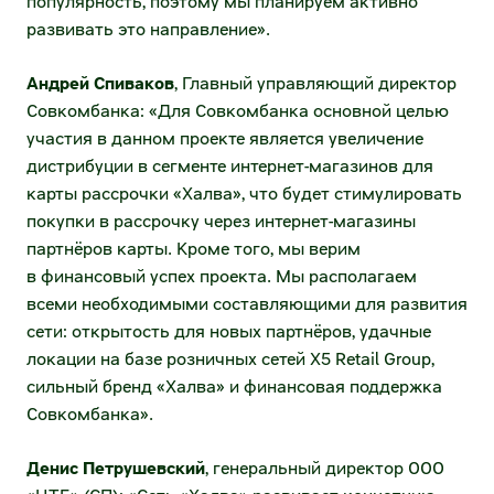
популярность, поэтому мы планируем активно
Стать партнёром программы лояльности
Порядок предоставления информации
развивать это направление».
Стать франчайзи
Общие собрания акционеров
Андрей Спиваков
, Главный управляющий директор
Совкомбанка: «Для Совкомбанка основной целью
У меня уже есть магазин (франшиза
Извещения
участия в данном проекте является увеличение
ОКОЛО)
дистрибуции в сегменте интернет-магазинов для
Хочу открыть новый
Корпоративное управление
карты рассрочки «Халва», что будет стимулировать
покупки в рассрочку через интернет-магазины
Система и принципы корпоративного
X5 Transport
партнёров карты. Кроме того, мы верим
управления
в финансовый успех проекта. Мы располагаем
Распределительные центры
всеми необходимыми составляющими для развития
Корпоративный секретарь
сети: открытость для новых партнёров, удачные
FTL-перевозки
локации на базе розничных сетей X5 Retail Group,
Кредитные рейтинги
LTL-перевозки
сильный бренд «Халва» и финансовая поддержка
Совкомбанка».
Частным инвесторам
Городская доставка и перевозки внутри
региона
Денис Петрушевский
, генеральный директор ООО
Календарь инвестора