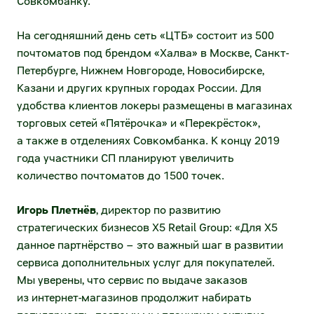
Совкомбанку.
направление)
Раскрытие информации
На сегодняшний день сеть «ЦТБ» состоит из 500
Электронный документооборот
Устав и внутренние документы
почтоматов под брендом «Халва» в Москве, Санкт-
(нетоварное направление)
Петербурге, Нижнем Новгороде, Новосибирске,
Существенные факты и сообщения
МФ ОЦО
Казани и других крупных городах России. Для
удобства клиентов локеры размещены в магазинах
Годовые отчёты
Воспользоваться факторингом
торговых сетей «Пятёрочка» и «Перекрёсток»,
а также в отделениях Совкомбанка. К концу 2019
Отчеты эмитента
Воспользоваться ранней оплатой
года участники СП планируют увеличить
Финансовая отчётность
количество почтоматов до 1500 точек.
Маркетинговые возможности
Эмиссионные документы
Игорь Плетнёв
, директор по развитию
Единое окно рекламных и аналитических
стратегических бизнесов X5 Retail Group: «Для X5
возможностей
Аффилированные лица
данное партнёрство – это важный шаг в развитии
Разместить рекламу в наших магазинах
сервиса дополнительных услуг для покупателей.
Сведения о регистраторе
Мы уверены, что сервис по выдаче заказов
Таргетирование и оценка эффективности
из интернет-магазинов продолжит набирать
Инсайдерам