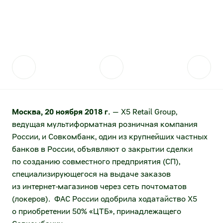
Контакты для прессы
Акции
Поставщикам
Стратегия устойчивого развития
Акции и акционерный капитал
Отправить коммерческое предложение
Фонд «Выручаем»
Дивидендная история
Проведение конкурсных закупок
Аналитическое покрытие
Качество
Котировки акций
Стратегические партнёрства
Москва, 20 ноября 2018 г.
— X5 Retail Group,
ведущая мультиформатная розничная компания
Архив котировок
Сервисы для поставщиков
России, и Совкомбанк, один из крупнейших частных
Калькулятор инвестора
Анализ покупательского поведения
банков в России, объявляют о закрытии сделки
по созданию совместного предприятия (СП),
Долговые инструменты
Логистические данные от торговых сетей
специализирующегося на выдаче заказов
из интернет-магазинов через сеть почтоматов
Публичный долг
Эффективность товародвижения
(локеров). ФАС России одобрила ходатайство
X
5
о приобретении 50% «ЦТБ», принадлежащего
Раскрытие информации
Электронный документооборот (товарное