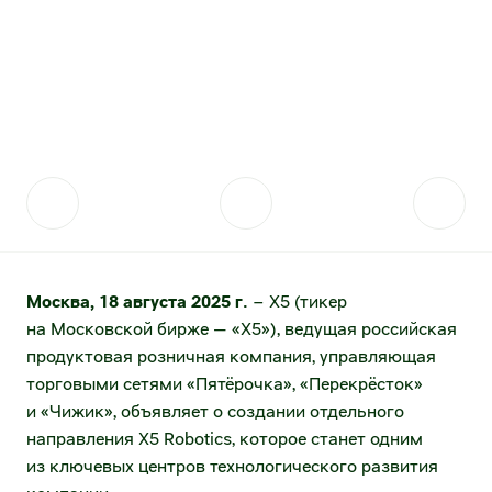
в индустрии
Контакты для прессы
Акции
Поставщикам
Стратегия устойчивого развития
Акции и акционерный капитал
Отправить коммерческое предложение
Фонд «Выручаем»
Дивидендная история
Проведение конкурсных закупок
Аналитическое покрытие
Качество
Котировки акций
Стратегические партнёрства
Архив котировок
Сервисы для поставщиков
Москва, 18 августа 2025 г.
– X5 (тикер
Калькулятор инвестора
Анализ покупательского поведения
на Московской бирже — «X5»), ведущая российская
продуктовая розничная компания, управляющая
Долговые инструменты
Логистические данные от торговых сетей
торговыми сетями «Пятёрочка», «Перекрёсток»
и «Чижик», объявляет о создании отдельного
Публичный долг
Эффективность товародвижения
направления X5 Robotics, которое станет одним
из ключевых центров технологического развития
Раскрытие информации
Электронный документооборот (товарное