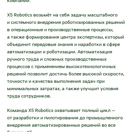
компании.
направление)
Раскрытие информации
X5 Robotics возьмёт на себя задачу масштабного
Электронный документооборот
Устав и внутренние документы
и системного внедрения роботизированных решений
(нетоварное направление)
в операционные и производственные процессы,
Существенные факты и сообщения
МФ ОЦО
а также формирования центра экспертизы, который
объединит передовые знания и наработки в сфере
Годовые отчёты
Воспользоваться факторингом
автоматизации и роботизации. Автоматизация
ручного труда и сложных производственных
Отчеты эмитента
Воспользоваться ранней оплатой
процессов с применением высокотехнологичных
Финансовая отчётность
решений позволит достичь более высокой скорости,
Маркетинговые возможности
точности и качества выполнения задач при
Эмиссионные документы
минимальных затратах, а также улучшит условия
Единое окно рекламных и аналитических
труда сотрудников.
возможностей
Аффилированные лица
Разместить рекламу в наших магазинах
Команда X5 Robotics охватывает полный цикл —
Сведения о регистраторе
от разработки и пилотирования до промышленного
Таргетирование и оценка эффективности
внедрения автоматизированных решений во все
Инсайдерам