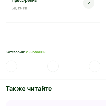
Пресс-релиз
Х5 Импорт поставщикам
pdf, 134 КБ
X5 Импорт оптовым покупателям
Некоммерческие закупки X5
Личный кабинет поставщика
Строительно-монтажные работы
Категория:
Инновации
Транспортные услуги
Услуги для импортных поставок
Закупки дирекции недвижимости (СМР,
РСР)
Также читайте
Услуги по погрузке-разгрузке, выкладке,
фасовке товаров