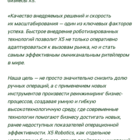
бизнесы X5.
Стать партнёром программы лояльности
Порядок предоставления информации
«Качество внедряемых решений и скорость
Стать франчайзи
Общие собрания акционеров
их масштабирования — один из ключевых факторов
успеха. Быстрое внедрение роботизированных
У меня уже есть магазин (франшиза
Извещения
технологий позволит X5 не только оперативно
ОКОЛО)
адаптироваться к вызовам рынка, но и стать
Хочу открыть новый
Корпоративное управление
самым эффективным омниканальным ритейлером
в мире.
Система и принципы корпоративного
X5 Transport
управления
Наша цель — не просто значительно снизить долю
Распределительные центры
ручных операций, а с применением новых
Корпоративный секретарь
инструментов произвести реинжиниринг бизнес-
FTL-перевозки
процессов, создавая умную и гибкую
Кредитные рейтинги
высокотехнологичную среду, где современные
LTL-перевозки
технологии помогают бизнесу достигать новых,
Частным инвесторам
Городская доставка и перевозки внутри
ранее недоступных показателей операционной
региона
эффективности. X5 Robotics, как отдельное
Календарь инвестора