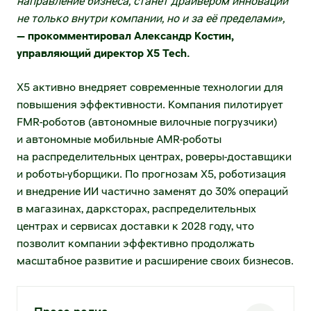
направление бизнеса, станет драйвером инноваций
Межфилиальная доставка
не только внутри компании, но и за её пределами»,
Налогообложение
— прокомментировал Александр Костин,
Международные перевозки
управляющий директор X5
Tech
.
ESG
Продажа автотранспорта
X5 активно внедряет современные технологии для
повышения эффективности. Компания пилотирует
Самовывоз
FMR-роботов (автономные вилочные погрузчики)
Для госзаказчиков
и автономные мобильные AMR-роботы
на распределительных центрах, роверы-доставщики
Операции с недвижимостью
и роботы-уборщики. По прогнозам X5, роботизация
и внедрение ИИ частично заменят до 30% операций
Предложить объекты недвижимости
в магазинах, дарксторах, распределительных
центрах и сервисах доставки к 2028 году, что
Арендовать торговые площади
позволит компании эффективно продолжать
Купить объекты недвижимости
масштабное развитие и расширение своих бизнесов.
Х5 Импорт