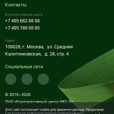
Стать партнёром программы лояльности
Контакты
Порядок предоставления информации
Корпоративный центр
Стать франчайзи
Общие собрания акционеров
+7 495 662 88 88
У меня уже есть магазин (франшиза
+7 495 789 95 95
Извещения
ОКОЛО)
Адрес
Хочу открыть новый
Корпоративное управление
109029, г. Москва, ул. Средняя
Калитниковская, д. 28, стр. 4
Система и принципы корпоративного
X5 Transport
управления
Распределительные центры
Социальные сети
Корпоративный секретарь
FTL-перевозки
Кредитные рейтинги
LTL-перевозки
© 2015–2026
Частным инвесторам
Городская доставка и перевозки внутри
ПАО «Корпоративный центр ИКС 5»
региона
Этот сайт использует cookie для хранения данных. Продолжая
Календарь инвестора
Раскрытие корпоративной информации